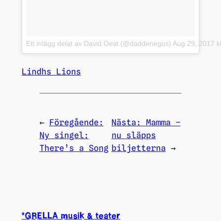
Ett inlägg delat av David Oest (@daddenegos)
Aug 29, 2017 k
Lindhs Lions
←
Föregående:
Nästa:
Mamma –
Ny singel:
nu släpps
There’s a Song
biljetterna
→
*GRELLA musik & teater