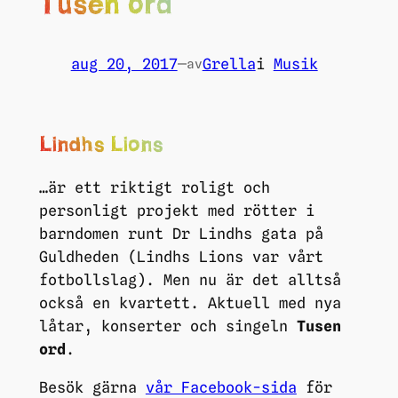
Tusen ord
aug 20, 2017
—
Grella
i
Musik
av
Lindhs Lions
…är ett riktigt roligt och
personligt projekt med rötter i
barndomen runt Dr Lindhs gata på
Guldheden (Lindhs Lions var vårt
fotbollslag). Men nu är det alltså
också en kvartett. Aktuell med nya
låtar, konserter och singeln
Tusen
ord
.
Besök gärna
vår Facebook-sida
för