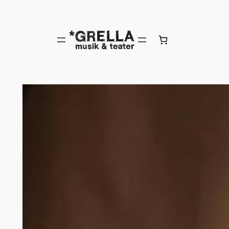
Hoppa
till
innehåll